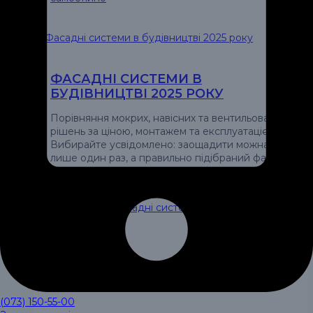
ФАСАДНІ СИСТЕМИ В
БУДІВНИЦТВІ 2025 РОКУ
Порівняння мокрих, навісних та вентильованих
рішень за ціною, монтажем та експлуатацією.
Вибирайте усвідомлено: заощадити можна
лише один раз, а правильно підібраний фасад
працюватиме десятиліттями – економно,
безпечно та надійно.
Читати далі
Фасадні системи в будівництві
2025 року
(073) 150-55-00