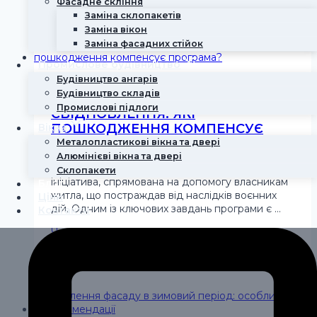
Фасадне скління
промислових об’єктів
Заміна склопакетів
Заміна вікон
Заміна фасадних стійок
Промислове будівництво
Будівництво ангарів
Будівництво складів
РЕМОНТ ПОКРІВЛІ ПО
Промислові підлоги
ЄВІДНОВЛЕННЯ: ЯКІ
ПОШКОДЖЕННЯ КОМПЕНСУЄ
Вікна
ПРОГРАМА?
Металопластикові вікна та двері
Алюмінієві вікна та двері
Програма єВідновлення — це державна
Склопакети
ініціатива, спрямована на допомогу власникам
Блог
житла, що постраждав від наслідків воєнних
Ціни
дій. Одним із ключових завдань програми є …
Контакти
Читати далі
Ремонт покрівлі по єВідновлення:
які пошкодження компенсує програма?