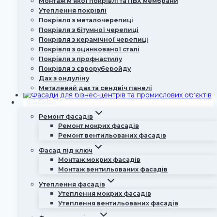
Монтаж м’якої покрівлі та ПВХ мембрани
даху або повна заміна. Інакше погіршуються
Утеплення покрівлі
вітро- та теплозахисні характеристики,
Покрівля з металочерепиці
виникають протікання. Як зрозуміти, у якому
Покрівля з бітумної черепиці
разі …
Покрівля з керамічної черепиці
Покрівля з оцинкованої сталі
Читати далі
Покрівельні роботи: коли варто
Покрівля з профнастилу
ремонтувати дах, а коли міняти?
Покрівля з євроруберойду
Дах з ондуліну
Металевий дах та сендвіч панелі
Фасади
Ремонт фасадів
ФАСАДИ ДЛЯ БІЗНЕС-ЦЕНТРІВ ТА
Ремонт мокрих фасадів
ПРОМИСЛОВИХ ОБ’ЄКТІВ
Ремонт вентильованих фасадів
Естетика, довговічність, енергоефективність та
Фасад під ключ
технологічність – головні критерії, яким мають
Монтаж мокрих фасадів
відповідати сучасні фасади під ключ для
Монтаж вентильованих фасадів
промислових об’єктів. Які технології
Утеплення фасадів
використовуються у цьому випадку?
Утеплення мокрих фасадів
Читати далі
Фасади для бізнес-центрів та
Утеплення вентильованих фасадів