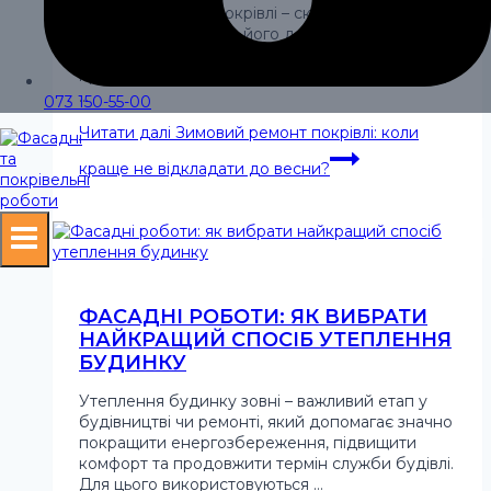
Зимовий ремонт покрівлі – складне завдання,
але іноді відкладати його до весни просто не
можна. У певних ситуаціях зволікання може
призвести до серйозних наслідків: протікання,
…
073 150-55-00
Читати далі
Зимовий ремонт покрівлі: коли
краще не відкладати до весни?
ФАСАДНІ РОБОТИ: ЯК ВИБРАТИ
НАЙКРАЩИЙ СПОСІБ УТЕПЛЕННЯ
БУДИНКУ
Утеплення будинку зовні – важливий етап у
будівництві чи ремонті, який допомагає значно
покращити енергозбереження, підвищити
комфорт та продовжити термін служби будівлі.
Для цього використовуються …