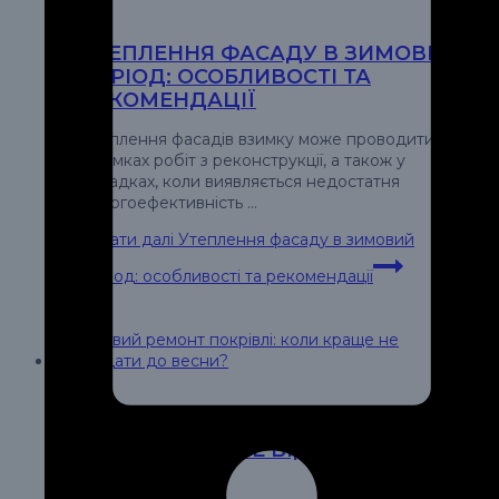
УТЕПЛЕННЯ ФАСАДУ В ЗИМОВИЙ
ПЕРІОД: ОСОБЛИВОСТІ ТА
РЕКОМЕНДАЦІЇ
Утеплення фасадів взимку може проводитися
в рамках робіт з реконструкції, а також у
випадках, коли виявляється недостатня
енергоефективність …
Читати далі
Утеплення фасаду в зимовий
період: особливості та рекомендації
ЗИМОВИЙ РЕМОНТ ПОКРІВЛІ:
КОЛИ КРАЩЕ НЕ ВІДКЛАДАТИ ДО
ВЕСНИ?