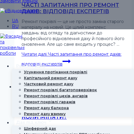
Замовити дзвінок
ЧАСТІ ЗАПИТАННЯ ПРО РЕМОНТ
ДАХІВ: ВІДПОВІДІ ЕКСПЕРТІВ
UA
Ремонт покрівлі — це не просто заміна старого
RU
матеріалу на новий. Це цілий комплекс
завдань: від огляду та діагностики до
професійного відновлення даху й повного його
оновлення. Але що саме входить у процес? …
Читати далі
Часті запитання про ремонт дахів:
відповіді експертів
Ремонт даху
Усунення протікання покрівлі
Капітальний ремонт даху
Частковий ремонт даху
Ремонт покрівлі багатоповерхівок
Ремонт покрівлі цехів, ангарів
Ремонт покрівлі гаражів
ПОКРІВЕЛЬНІ РОБОТИ: КОЛИ
Ремонт даху балкона
ВАРТО РЕМОНТУВАТИ ДАХ, А
Ремонт даху взимку
КОЛИ МІНЯТИ?
Дах під ключ
Згодом навіть найнадійніша конструкція
Шиферний дах
починає зношуватися, і тоді потрібен ремонт