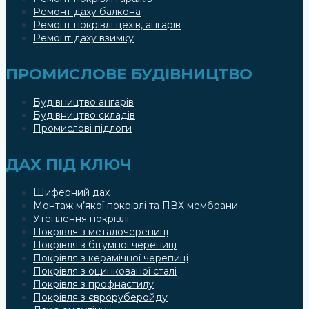
Ремонт даху балкона
Ремонт покрівлі цехів, ангарів
Ремонт даху взимку
ПРОМИСЛОВЕ БУДІВНИЦТВО
Будівництво ангарів
Будівництво складів
Промислові підлоги
ДАХ ПІД КЛЮЧ
Шиферний дах
Монтаж м’якої покрівлі та ПВХ мембрани
Утеплення покрівлі
Покрівля з металочерепиці
Покрівля з бітумної черепиці
Покрівля з керамічної черепиці
Покрівля з оцинкованої сталі
Покрівля з профнастилу
Покрівля з євроруберойду