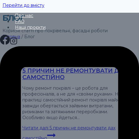
Перейти до вмісту
Про нас
БЛОГ
FAQ
Наші проєкти
Корисні статті про покрівельні, фасадні роботи
Головна
/
Блог
5 ПРИЧИН НЕ РЕМОНТУВАТИ ДАХ
САМОСТІЙНО
Чому ремонт покрівлі – це робота для
професіоналів, а не для «своїми руками». На
практиці самостійний ремонт покрівлі майже
завжди обертається зайвими витратами,
ризиками та затяжними переробками.
Особливо якщо йдеться…
Читати далі
5 причин не ремонтувати дах
самостійно