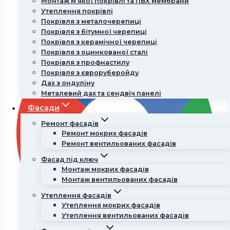
Монтаж м’якої покрівлі та ПВХ мембрани
Утеплення покрівлі
Telegram
Покрівля з металочерепиці
Покрівля з бітумної черепиці
Покрівля з керамічної черепиці
Покрівля з оцинкованої сталі
Покрівля з профнастилу
Покрівля з євроруберойду
Дах з ондуліну
Металевий дах та сендвіч панелі
Фасади
Ремонт фасадів
Ремонт мокрих фасадів
Ремонт вентильованих фасадів
Фасад під ключ
Монтаж мокрих фасадів
Монтаж вентильованих фасадів
Утеплення фасадів
Утеплення мокрих фасадів
Утеплення вентильованих фасадів