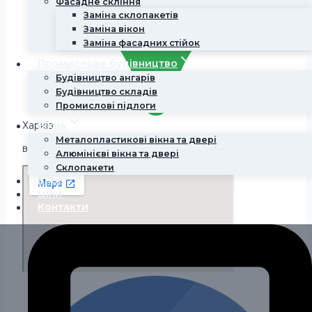
Фасадне скління
Заміна склопакетів
Заміна вікон
Заміна фасадних стійок
Промислове будівництво
Будівництво ангарів
Будівництво складів
Промислові підлоги
Харків
Вікна
Металопластикові вікна та двері
вул. Петра Болбочана 3
Алюмінієві вікна та двері
Склопакети
Блог
Ціни
Контакти