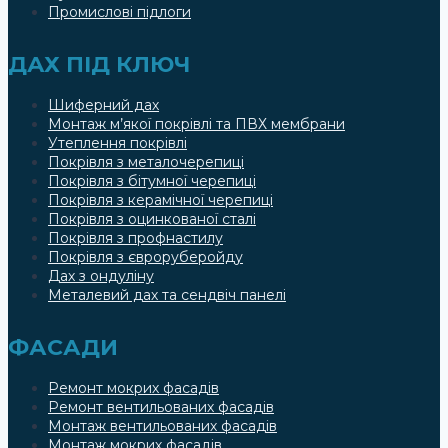
Промислові підлоги
ДАХ ПІД КЛЮЧ
Шиферний дах
Монтаж м’якої покрівлі та ПВХ мембрани
Утеплення покрівлі
Покрівля з металочерепиці
Покрівля з бітумної черепиці
Покрівля з керамічної черепиці
Покрівля з оцинкованої сталі
Покрівля з профнастилу
Покрівля з євроруберойду
Дах з ондуліну
Металевий дах та сендвіч панелі
ФАСАДИ
Ремонт мокрих фасадів
Ремонт вентильованих фасадів
Монтаж вентильованих фасадів
Монтаж мокрих фасадів