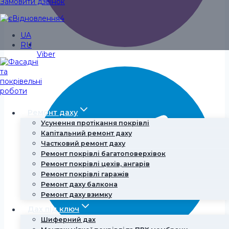
Замовити дзвінок
UA
RU
Viber
Ремонт даху
Усунення протікання покрівлі
Капітальний ремонт даху
Частковий ремонт даху
Ремонт покрівлі багатоповерхівок
Ремонт покрівлі цехів, ангарів
Ремонт покрівлі гаражів
Ремонт даху балкона
Ремонт даху взимку
Дах під ключ
Шиферний дах