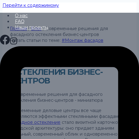
Перейти к содержимому
О нас
FAQ
Наши проекты
Главная
/
Блог
/
Современные решения для
фасадного остекления бизнес-центров
Читать статьи по теме:
#
Монтаж фасадов
СОВРЕМЕННЫЕ РЕШЕНИЯ
ДЛЯ ФАСАДНОГО
ОСТЕКЛЕНИЯ БИЗНЕС-
ЦЕНТРОВ
Современные деловые центры все чаще
выделяются эффектными стеклянными фасадами.
Фасадное остекление
стало визитной карточкой
городской архитектуры: оно придает зданиям
стильный, современный облик и одновременно