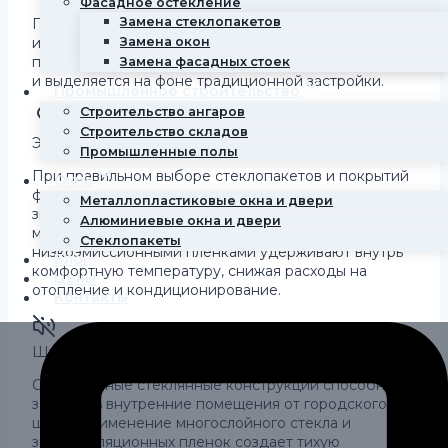
Фасадное остекление
Замена стеклопакетов
Полностью остекленный фасад выглядит солидно и
инновационно. Здание с панорамными окнами
Замена окон
привлекает внимание, повышает престиж компании
Замена фасадных стоек
и выделяется на фоне традиционной застройки.
Промышленное строительство
Строительство ангаров
Строительство складов
Энергоэффективность.
Промышленные полы
При правильном выборе стеклопакетов и покрытий
Окна
фасадное остекление помогает сохранять тепло
Металлопластиковые окна и двери
зимой и прохладу летом. Специальные
Алюминиевые окна и двери
многокамерные стеклопакеты с
Стеклопакеты
низкоэмиссионными пленками удерживают внутрь
Блог
комфортную температуру, снижая расходы на
Цены
отопление и кондиционирование.
Контакты
Шумоизоляция.
Современные стеклянные конструкции способны
защищать внутренние помещения от городского
шума. Применение многослойного стекла и
звукоизоляционных пленок создает тихую