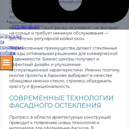
Долговечность и минимальный уход.
Алюминиевые профили и закаленное стекло,
используемые в фасадных системах, отличаются
высокой прочностью и устойчивостью к погодным
073 150-55-00
воздействиям. Такой фасад не ржавеет, не выгорает
на солнце и требует минимум обслуживания —
достаточно регулярной мойки окон.
Перечисленные преимущества делают стеклянные
фасады оптимальным решением для коммерческой
недвижимости. Бизнес-центры получают и
эффектный дизайн, и улучшенные
эксплуатационные характеристики. Именно поэтому
многие проекты в Харькове выбирают в качестве
облицовки именно стекло, стремясь объединить
красоту и функциональность.
СОВРЕМЕННЫЕ ТЕХНОЛОГИИ
ФАСАДНОГО ОСТЕКЛЕНИЯ
Прогресс в области архитектурных конструкций
приводит к появлению новых технологий и
материалов для оформления фасадов. В