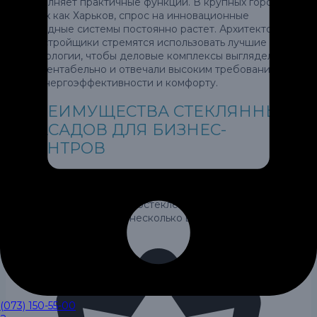
выполняет практичные функции. В крупных городах,
таких как Харьков, спрос на инновационные
фасадные системы постоянно растет. Архитекторы
и застройщики стремятся использовать лучшие
технологии, чтобы деловые комплексы выглядели
презентабельно и отвечали высоким требованиям
по энергоэффективности и комфорту.
ПРЕИМУЩЕСТВА СТЕКЛЯННЫХ
ФАСАДОВ ДЛЯ БИЗНЕС-
ЦЕНТРОВ
Стеклянный фасад бизнес-центра — это не только
эстетика, но и стратегическое вложение в качество
здания. Современное остекление фасадов
обеспечивает сразу несколько важных
преимуществ:
(073) 150-55-00