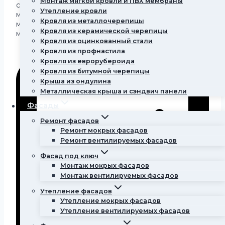
Монтаж мягкой кровли и ПВХ мембраны
системы, монтаж пароборьера, утепление крыши,
Утепление кровли
монтаж гидробарьера, устройство обрешетки
Кровля из металлочерепицы
монтаж шифера, монтаж профлиста, монтаж
Кровля из керамической черепицы
металлочерепици, монтаж битумной черепици
Кровля из оцинкованный стали
Кровля из профнастила
Кровля из еврорубероида
Кровля из битумной черепицы
Крыша из ондулина
Металлическая крыша и сэндвич панели
Фасады
Ремонт фасадов
Ремонт мокрых фасадов
Ремонт вентилируемых фасадов
Фасад под ключ
Монтаж мокрых фасадов
Монтаж вентилируемых фасадов
Утепление фасадов
Утепление мокрых фасадов
Утепление вентилируемых фасадов