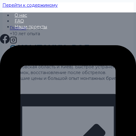
Перейти к содержимому
О нас
FAQ
Наши проекты
Главная
/
О нас
+10 лет опыта
О КОМПАНИИ «РОД»
Фасадные и кровельные работы (Харьков,
Харьковская область и Киев). Быстрое устранение
поломок, восстановление после обстрелов.
Хорошие цены и большой опыт монтажных бригад.