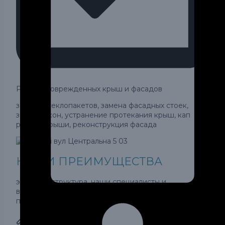
Ремонт поврежденных крыш и фасадов
замена стеклопакетов, замена фасадных стоек,
замена окон, устранение протекания крыш, кап
ремонт крыши, реконструкция фасада
НАШИ ПРЕИМУЩЕСТВА
это наша структура, наши специалисты и
возможности. Компания имеет свои
производственные и складские помещения.