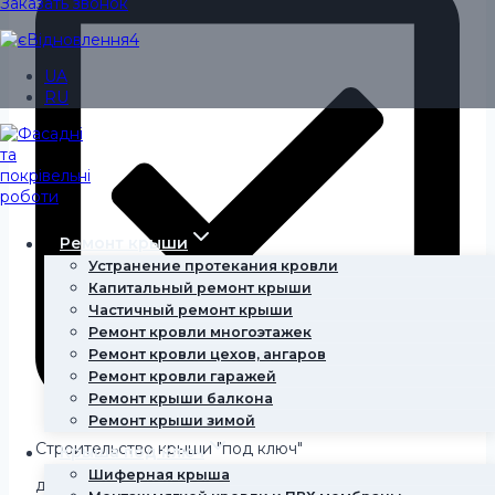
Заказать звонок
UA
RU
Ремонт крыши
Устранение протекания кровли
Капитальный ремонт крыши
Частичный ремонт крыши
Ремонт кровли многоэтажек
Ремонт кровли цехов, ангаров
Ремонт кровли гаражей
Ремонт крыши балкона
Ремонт крыши зимой
Строительство крыши "под ключ"
Крыша под ключ
Шиферная крыша
демонтаж старой крыши, установка стропильной