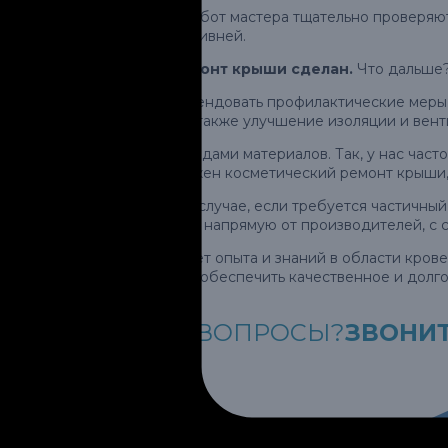
После завершения работ мастера тщательно проверяют 
период дождей или ливней.
Косметический ремонт крыши сделан.
Что дальше
Мастера могут рекомендовать профилактические меры,
дренажных систем, а также улучшение изоляции и вент
Работаем со всеми видами материалов. Так, у нас част
частных домах возможен косметический ремонт крыши,
Обращайтесь и в том случае, если требуется частичный
Поставляем покрытия напрямую от производителей, с с
Ремонт крыши требует опыта и знаний в области крове
кровельщикам, чтобы обеспечить качественное и долг
выполняемых работ.
ВОЗНИКЛИ ВОПРОСЫ?
ЗВОНИТ