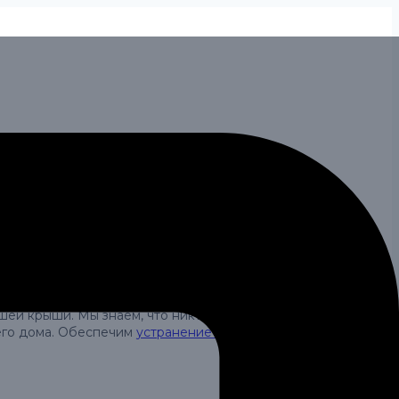
ниченные повреждения или проблемы с кровлей,
й крыши. Мы знаем, что никто не хочет думать о
его дома. Обеспечим
устранение протекания кровли