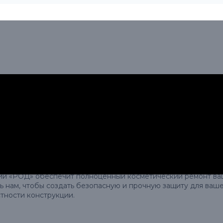
КРЫШИ
метическим, может быть необходимым, если у вас есть огра
ликом.
и «РОД» обеспечит полноценный косметический ремонт ваше
ь нам, чтобы создать безопасную и прочную защиту для ваш
тности конструкции.