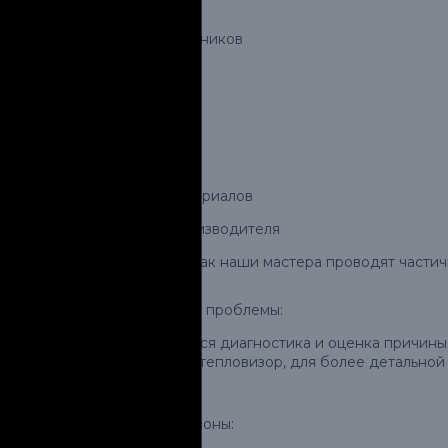
Прямые исполнители
Работаем без посредников
Гарантия на работы
Составляем договор
Расчет и подбор материалов
Оптовые цены от производителя
Вот общий процесс, как наши мастера проводят частич
Диагностика и оценка проблемы:
Первым шагом является диагностика и оценка причины 
такие как камера или тепловизор, для более детальной
Подготовка рабочей зоны: