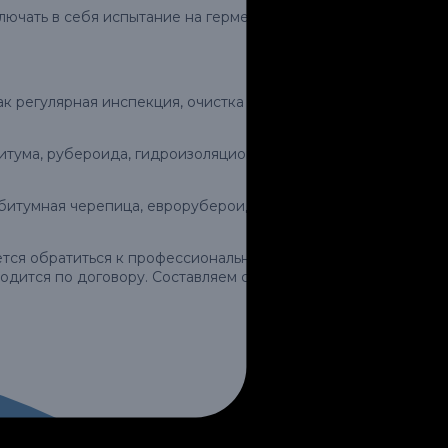
ючать в себя испытание на герметичность, особенно в
к регулярная инспекция, очистка желобов и
итума, рубероида, гидроизоляционных материалов. В
 битумная черепица, еврорубероид, ондулин.
уется обратиться к профессиональным мастерам или
дится по договору. Составляем смету с учетом