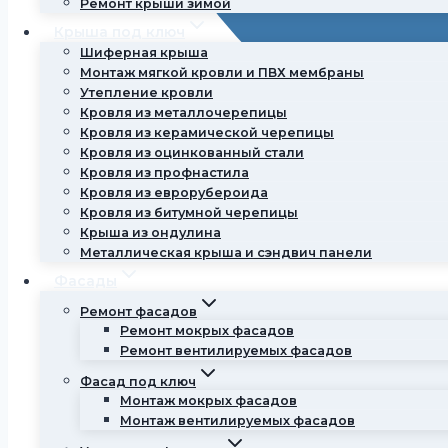
Ремонт крыши зимой
Крыша под ключ
Шиферная крыша
Монтаж мягкой кровли и ПВХ мембраны
Утепление кровли
Кровля из металлочерепицы
Кровля из керамической черепицы
Кровля из оцинкованный стали
Кровля из профнастила
Кровля из еврорубероида
Кровля из битумной черепицы
Крыша из ондулина
Металлическая крыша и сэндвич панели
073 150-55-00
Фасады
Ремонт фасадов
Ремонт мокрых фасадов
Ремонт вентилируемых фасадов
Фасад под ключ
Монтаж мокрых фасадов
Монтаж вентилируемых фасадов