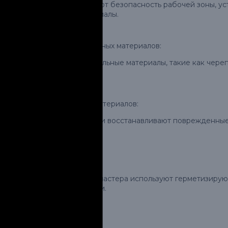
Мастера обеспечивают безопасность рабочей зоны, ус
инструменты и материалы.
Удаление поврежденных материалов:
Поврежденные кровельные материалы, такие как череп
под ними.
Ремонт или замена материалов:
Мастера заменяют или восстанавливают поврежденные к
других дефектов.
Герметизация:
При необходимости мастера используют герметизирующи
вокруг места протечки.
Тщательная проверка: