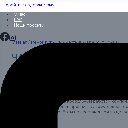
Перейти к содержимому
О нас
FAQ
Наши проекты
Главная
/
Ремонт крыши
/
Частичный ремонт крыши
ЧАСТИЧНЫЙ РЕМОНТ 
Частичный ремонт крыши, который также называют кос
которые требуют вмешательства, но не всей кровли це
Команда специалистов по кровельным работам компани
протекании и повреждении кровли. Поэтому доверьтес
или проведем другие работы по восстановлению целос