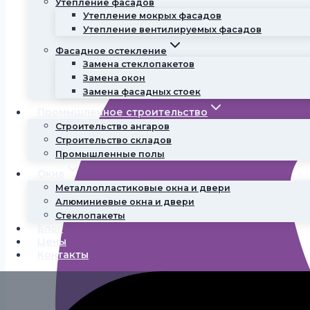
Утепление фасадов
Утепление мокрых фасадов
Утепление вентилируемых фасадов
Фасадное остекление
Замена стеклопакетов
Замена окон
Замена фасадных стоек
Промышленное строительство
Строительство ангаров
Строительство складов
Промышленные полы
Окна
Металлопластиковые окна и двери
Алюминиевые окна и двери
Стеклопакеты
Блог
Цены
Контакты